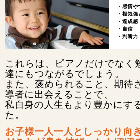
・感情や
・根気強
・達成感
・自信
・判断力
これらは、ピアノだけでなく
達にもつながるでしょう。
また、褒められること、期待
導者に出会えることで、
私自身の人生もより豊かにす
た。
お子様一人一人としっかり向