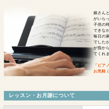
娘さん
がいら
子供の
できな
毎日の
でした
が指か
てくれ
「ピア
お気軽
レッスン・お月謝について